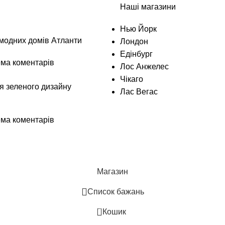
Наші магазини
Нью Йорк
модних домів Атланти
Лондон
Едінбург
ма коментарів
Лос Анжелес
Чікаго
я зеленого дизайну
Лас Вегас
ма коментарів
Магазин
Список бажань
0
Кошик