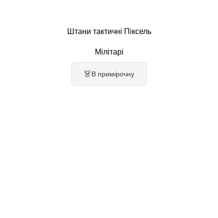
Штани тактичні Піксель
Мілітарі
👗
В примірочну