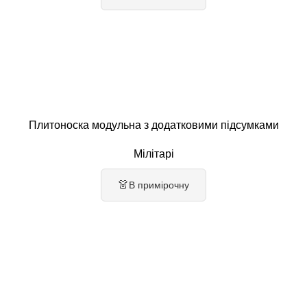
Плитоноска модульна з додатковими підсумками
Мілітарі
👗
В примірочну