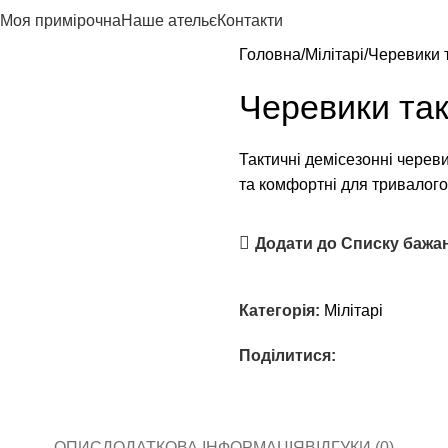
Моя примірочна
Наше ательє
Контакти
Головна
Мілітарі
Черевики т
Черевики так
Тактичні демісезонні череви
та комфортні для тривалого
Додати до Списку бажа
Категорія:
Мілітарі
Поділитися:
ОПИС
ДОДАТКОВА ІНФОРМАЦІЯ
ВІДГУКИ (0)