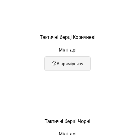
Тактичні берці Коричневі
Мілітарі
👗
В примірочну
Тактичні берці Чорні
Мілітарі