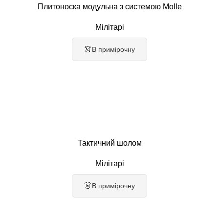
Плитоноска модульна з системою Molle
Мілітарі
👗
В примірочну
Тактичний шолом
Мілітарі
👗
В примірочну