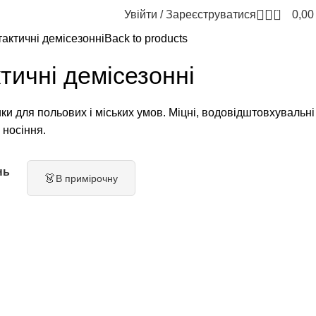
0
Увійти / Зареєструватися
0,0
актичні демісезонні
Back to products
тичні демісезонні
ки для польових і міських умов. Міцні, водовідштовхувальні
 носіння.
нь
👗
В примірочну