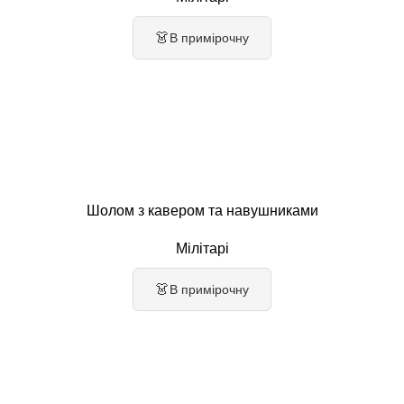
👗
В примірочну
Шолом з кавером та навушниками
Мілітарі
👗
В примірочну