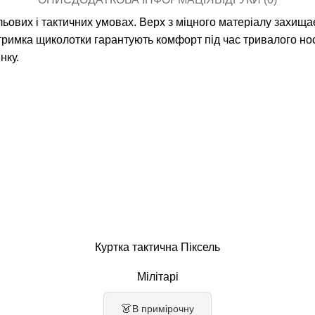
вих і тактичних умовах. Верх з міцного матеріалу захищає в
дтримка щиколотки гарантують комфорт під час тривалого нос
нку.
Куртка тактична Піксель
Мілітарі
👗
В примірочну