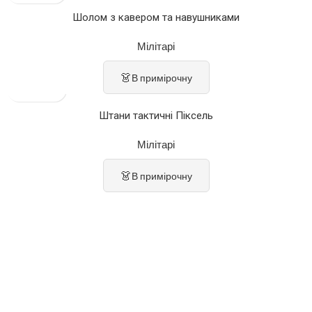
Шолом з кавером та навушниками
Мілітарі
👗
В примірочну
Штани тактичні Піксель
Мілітарі
👗
В примірочну