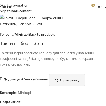
Skip to navigation
0
МЕНЮ
0,00
Skip to main content
Натисніть, щоб збільшити
Головна
Мілітарі
Back to products
Тактичні берці Зелені
Тактичні берці зеленого кольору для польових умов. Міцні,
комфортні та надійні, з підошвою для будь-яких поверхонь і
тривалого носіння.
Додати до Списку бажань
👗
В примірочну
Категорія:
Мілітарі
Поділитися: