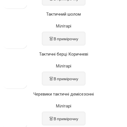
Тактичний шолом
Мілітарі
👗
В примірочну
Тактичні берці Коричневі
Мілітарі
👗
В примірочну
Черевики тактичні демісезонні
Мілітарі
👗
В примірочну