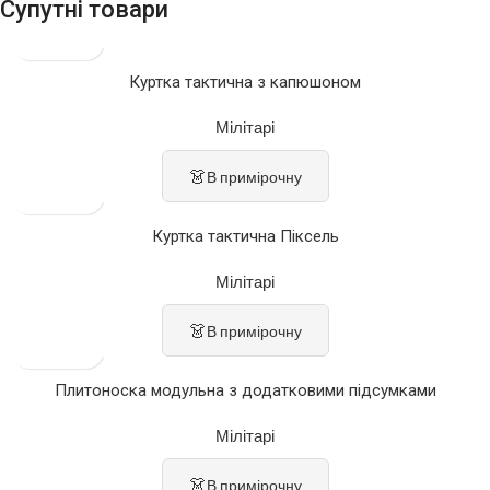
Супутні товари
Куртка тактична з капюшоном
Мілітарі
👗
В примірочну
Куртка тактична Піксель
Мілітарі
👗
В примірочну
Плитоноска модульна з додатковими підсумками
Мілітарі
👗
В примірочну