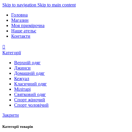
Skip to navigation
Skip to main content
Головна
Магазин
Моя примірочна
Наше ательє
Контакти
Категорії
Верхній одяг
Джинси
Домашній одяг
Кежуал
Класичний одяг
Мілітарі
Святковий одяг
Спорт жіночий
Спорт чоловічий
Закрити
Категорії товарів