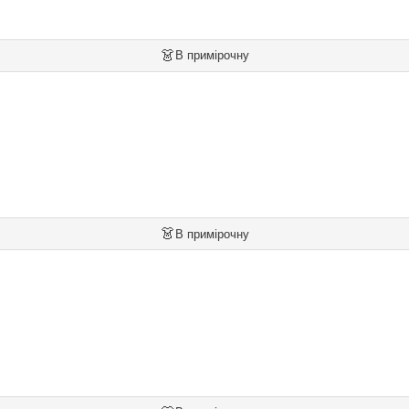
👗
В примірочну
👗
В примірочну