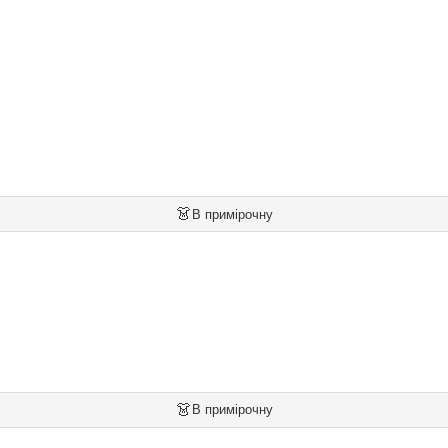
👗
В примірочну
👗
В примірочну