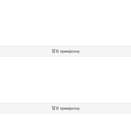
👗
В примірочну
👗
В примірочну