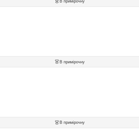
👗
В примірочну
👗
В примірочну
👗
В примірочну