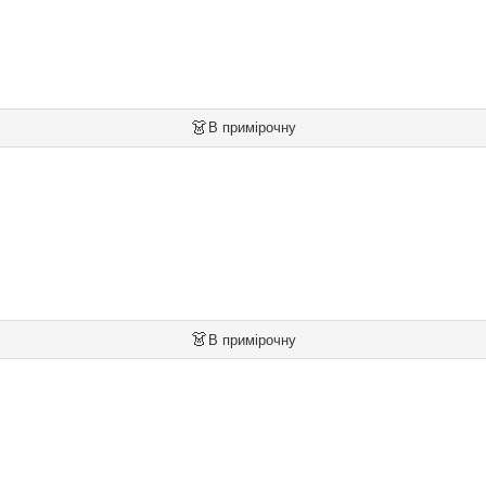
👗
В примірочну
👗
В примірочну