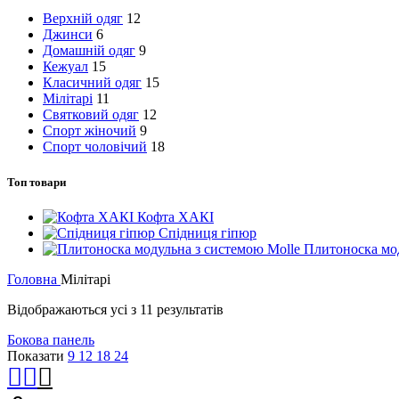
Верхній одяг
12
Джинси
6
Домашній одяг
9
Кежуал
15
Класичний одяг
15
Мілітарі
11
Святковий одяг
12
Спорт жіночий
9
Спорт чоловічий
18
Топ товари
Кофта ХАКІ
Спідниця гіпюр
Плитоноска мод
Головна
Мілітарі
Відображаються усі з 11 результатів
Бокова панель
Показати
9
12
18
24