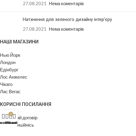
27.08.2021
Нема коментарів
Натхнення для зеленого дизайну інтер’єру
27.08.2021
Нема коментарів
НАШІ МАГАЗИНИ
Нью Йорк
Лондон
Едінбург
Лос Анжелес
Чікаго
Лас Вегас
КОРИСНІ ПОСИЛАННЯ
0
Публічний договір
исок бажань
агазин
Мій кабінет
Кошик
Конфіденційнісь
Повернення