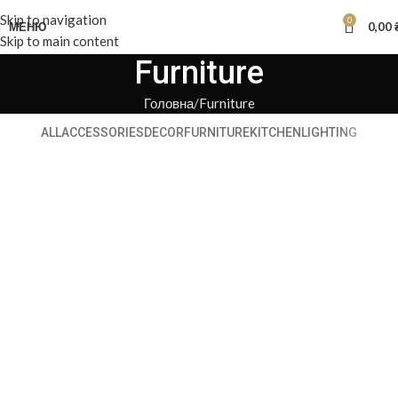
Skip to navigation
0
МЕНЮ
0,00
Skip to main content
Furniture
Головна
Furniture
ALL
ACCESSORIES
DECOR
FURNITURE
KITCHEN
LIGHTING
Netus eu mollis hac dignis
Furniture
A lacus bibendum pulvinar
Furniture