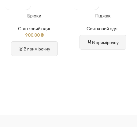
Брюки
Піджак
Святковий одяг
Святковий одяг
900,00
₴
👗
В примірочну
👗
В примірочну