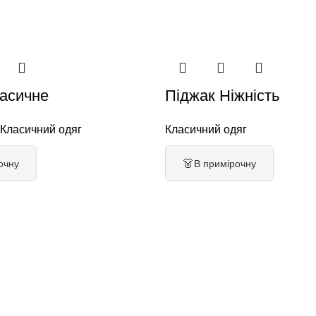
ласичне
Піджак Ніжність
Класичний одяг
Класичний одяг
👗
очну
В примірочну