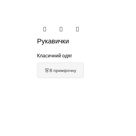
Рукавички
Класичний одяг
👗
В примірочну