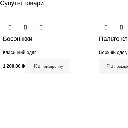
Супутні товари
Босоніжки
Пальто к
Класичний одяг
Верхній одяг
,
1 200,00
₴
👗
👗
В примірочну
В примір