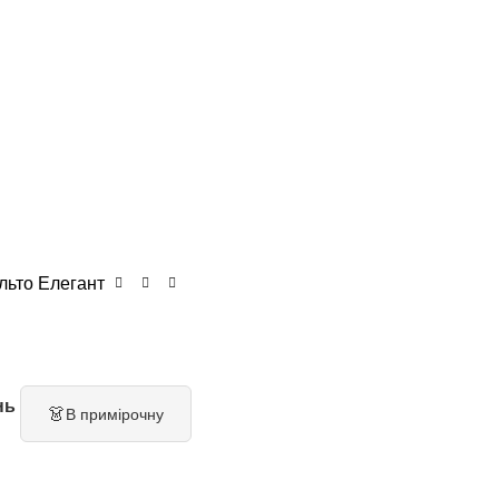
льто Елегант
нь
👗
В примірочну