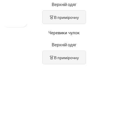
Верхній одяг
👗
В примірочну
Черевики чулок
Верхній одяг
👗
В примірочну