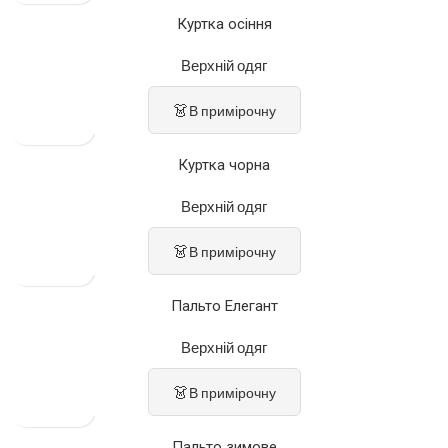
Куртка осіння
Верхній одяг
👗
В примірочну
Куртка чорна
Верхній одяг
👗
В примірочну
Пальто Елегант
Верхній одяг
👗
В примірочну
Пальто зимове