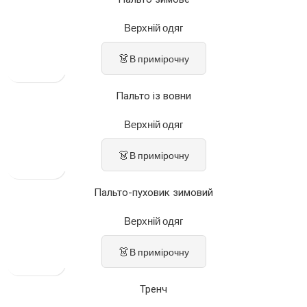
Верхній одяг
👗
В примірочну
Пальто із вовни
Верхній одяг
👗
В примірочну
Пальто-пуховик зимовий
Верхній одяг
👗
В примірочну
Тренч