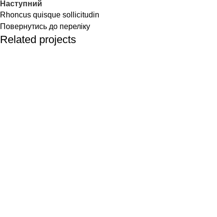
Наступний
Rhoncus quisque sollicitudin
Повернутись до переліку
Related projects
Accessories
Imperdiet mauris a nontin