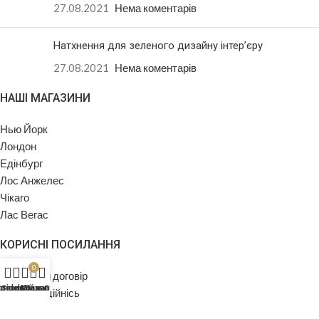
27.08.2021
Нема коментарів
Натхнення для зеленого дизайну інтер’єру
27.08.2021
Нема коментарів
НАШІ МАГАЗИНИ
Нью Йорк
Лондон
Едінбург
Лос Анжелес
Чікаго
Лас Вегас
КОРИСНІ ПОСИЛАННЯ
0
Публічний договір
агазин
писок бажань
Sidebar
Мій кабінет
Кошик
Конфіденційнісь
Повернення