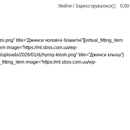
0
Увійти / Зареєструватися
0,0
ni.png” title=”Джинси чоловічі блакитні”][virtual_fitting_item
item image=”https://ml.sbss.com.ua/wp-
t/uploads/2026/01/dzhynsy-klosh.png” title=”Джинси кльош”]
l_fitting_item image=”https://ml.sbss.com.ua/wp-