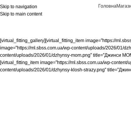
Головна
Магаз
Skip to navigation
Skip to main content
Джинси
Головна
Джинси
[virtual_fitting_gallery][virtual_fitting_item image=”https://ml
image=”https://ml.sbss.com.ua/wp-content/uploads/2026/01/dzhyn
content/uploads/2026/01/dzhynsy-mom.png” title=”Джинси МОМ”]
[virtual_fitting_item image=”https://ml.sbss.com.ua/wp-content/
content/uploads/2026/01/dzhynsy-klosh-strazy.png” title=”Джинси