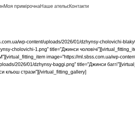
ин
Моя примірочна
Наше ательє
Контакти
.sbss.com.ua/wp-content/uploads/2026/01/dzhynsy-cholovichi-blakyt
sy-cholovichi-1.png” title=”Джинси чоловічі”][virtual_fitting_
[virtual_fitting_item image=”https://ml.sbss.com.ua/wp-conten
uploads/2026/01/dzhynsy-baggi.png” title=”Джинси баггі”][virtua
 кльош стрази”][/virtual_fitting_gallery]